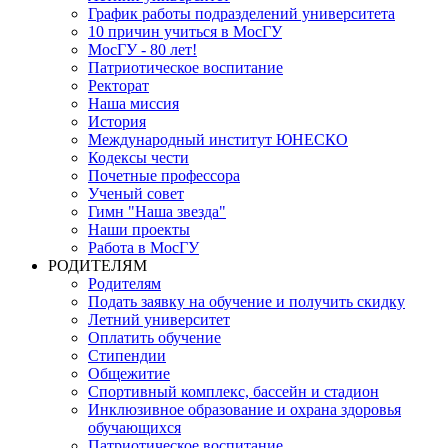
График работы подразделений университета
10 причин учиться в МосГУ
МосГУ - 80 лет!
Патриотическое воспитание
Ректорат
Наша миссия
История
Международный институт ЮНЕСКО
Кодексы чести
Почетные профессора
Ученый совет
Гимн "Наша звезда"
Наши проекты
Работа в МосГУ
РОДИТЕЛЯМ
Родителям
Подать заявку на обучение и получить скидку
Летний университет
Оплатить обучение
Стипендии
Общежитие
Спортивный комплекс, бассейн и стадион
Инклюзивное образование и охрана здоровья
обучающихся
Патриотическое воспитание