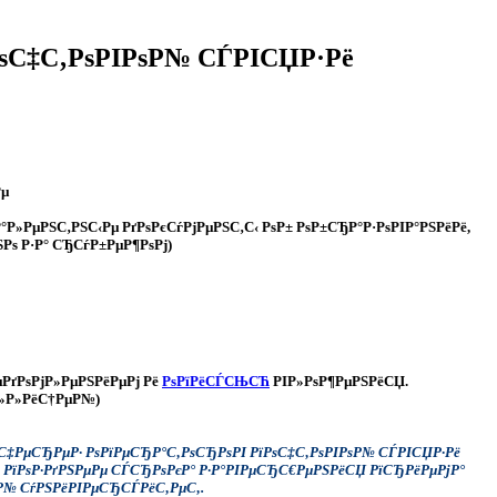
РѕС‡С‚РѕРІРѕР№ СЃРІСЏР·Рё
Рµ
Р°Р»РµРЅС‚РЅС‹Рµ РґРѕРєСѓРјРµРЅС‚С‹ РѕР± РѕР±СЂР°Р·РѕРІР°РЅРёРё,
ЅРѕ Р·Р° СЂСѓР±РµР¶РѕРј)
µРґРѕРјР»РµРЅРёРµРј Рё
РѕРїРёСЃСЊСЋ
РІР»РѕР¶РµРЅРёСЏ.
ёР»Р»РёС†РµР№)
С‡РµСЂРµР· РѕРїРµСЂР°С‚РѕСЂРѕРІ РїРѕС‡С‚РѕРІРѕР№ СЃРІСЏР·Рё
 РїРѕР·РґРЅРµРµ СЃСЂРѕРєР° Р·Р°РІРµСЂС€РµРЅРёСЏ РїСЂРёРµРјР°
‹Р№ СѓРЅРёРІРµСЂСЃРёС‚РµС‚.