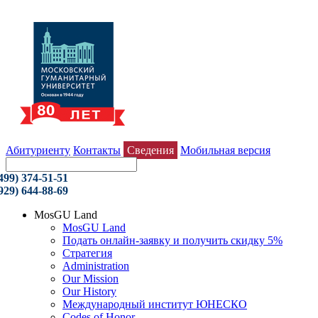
Абитуриенту
Контакты
Сведения
Мобильная версия
499) 374-51-51
929) 644-88-69
MosGU Land
MosGU Land
Подать онлайн-заявку и получить скидку 5%
Стратегия
Administration
Our Mission
Our History
Международный институт ЮНЕСКО
Codes of Honor