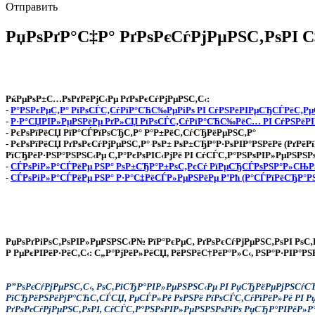
Отправить
РџРѕРґР°С‡Р° РґРѕРєСѓРјРµРЅС‚РѕРІ
РќРµРѕР±С…РѕРґРёРјС‹Рµ РґРѕРєСѓРјРµРЅС‚С‹:
-
Р°РЅРєРµС‚Р° РїРѕСЃС‚СѓРїР°СЋС‰РµРіРѕ РІ СѓРЅРёРІРµСЂСЃРёС‚Рµ
-
Р·Р°СЏРІР»РµРЅРёРµ РґР»СЏ РїРѕСЃС‚СѓРїР°СЋС‰РёС… РІ СѓРЅРёРІ
- РєРѕРїРёСЏ РїР°СЃРїРѕСЂС‚Р° Р°Р±РёС‚СѓСЂРёРµРЅС‚Р°
- РєРѕРїРёСЏ РґРѕРєСѓРјРµРЅС‚Р° РѕР± РѕР±СЂР°Р·РѕРІР°РЅРёРё (РґРёР
РїСЂРёР·РЅР°РЅРЅС‹Рµ С‚Р°РєРѕРІС‹РјРё РІ СѓСЃС‚Р°РЅРѕРІР»РµРЅРЅР
-
СЃРѕРіР»Р°СЃРёРµ РЅР° РѕР±СЂР°Р±РѕС‚РєСѓ РїРµСЂСЃРѕРЅР°Р»СЊ
-
СЃРѕРіР»Р°СЃРёРµ РЅР° Р·Р°С‡РёСЃР»РµРЅРёРµ Р’Рћ (Р°СЃРїРёСЂР°Р
РџРѕРґРіРѕС‚РѕРІР»РµРЅРЅС‹Р№ РїР°РєРµС‚ РґРѕРєСѓРјРµРЅС‚РѕРІ РѕС
Р РµРєРІРёР·РёС‚С‹: С„Р°РјРёР»РёСЏ, РёРЅРёС†РёР°Р»С‹, РЅР°Р·РІР°
Р”РѕРєСѓРјРµРЅС‚С‹, РѕС‚РїСЂР°РІР»РµРЅРЅС‹Рµ РІ РџСЂРёРµРјРЅСѓ
РїСЂРёРЅРёРјР°СЋС‚СЃСЏ, РµСЃР»Рё РѕРЅРё РїРѕСЃС‚СѓРїРёР»Рё РІ 
РґРѕРєСѓРјРµРЅС‚РѕРІ, СѓСЃС‚Р°РЅРѕРІР»РµРЅРЅРѕРіРѕ РџСЂР°РІРёР»