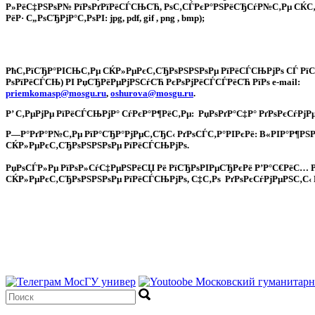
Р»РёС‡РЅРѕР№ РїРѕРґРїРёСЃСЊСЋ, РѕС‚СЃРєР°РЅРёСЂСѓР№С‚Рµ СЌС‚Рѕ
РёР· С„РѕСЂРјР°С‚РѕРІ: jpg, pdf, gif , png , bmp);
РћС‚РїСЂР°РІСЊС‚Рµ СЌР»РµРєС‚СЂРѕРЅРЅРѕРµ РїРёСЃСЊРјРѕ СЃ РїСЂР
РѕРїРёСЃСЊ) РІ РџСЂРёРµРјРЅСѓСЋ РєРѕРјРёСЃСЃРёСЋ РїРѕ e-mail:
priemkomasp
@
mosgu
.
ru
,
oshurova
@
mosgu
.
ru
.
Р’ С‚РµРјРµ РїРёСЃСЊРјР° СѓРєР°Р¶РёС‚Рµ:
РџРѕРґР°С‡Р° РґРѕРєСѓРјР
Р—Р°РґР°Р№С‚Рµ РїР°СЂР°РјРµС‚СЂС‹ РґРѕСЃС‚Р°РІРєРё: В«РІР°Р¶Р
СЌР»РµРєС‚СЂРѕРЅРЅРѕРµ РїРёСЃСЊРјРѕ.
РџРѕСЃР»Рµ РїРѕР»СѓС‡РµРЅРёСЏ Рё РїСЂРѕРІРµСЂРєРё Р’Р°С€РёС… Р
СЌР»РµРєС‚СЂРѕРЅРЅРѕРµ РїРёСЃСЊРјРѕ, С‡С‚Рѕ РґРѕРєСѓРјРµРЅС‚С‹