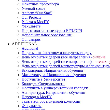
Почетные профессора
Ученый совет
Anthem “Our Star”
Our Projects
Работа в МосГУ
Факультеты
Подготовительные курсы ЕГЭ/ОГЭ
Дополнительное образование
Our campus
ADDITIONAL
Additional
Подать онлайн-заявку и получить скидку
День открытых дверей (все направления)
онлайн
День открытых дверей (все направления)
в стенах в
День открытых дверей магистратуры и аспиранту
Бакалавриат. Направления обучения
Магистратура. Направления обучения
Поступить в Университет
Колледж. Специальности
Поступить в университетский колледж
Аспирантура. Направления обучения
Перевод в МосГУ
Задать вопрос приемной комиссии
Факультеты