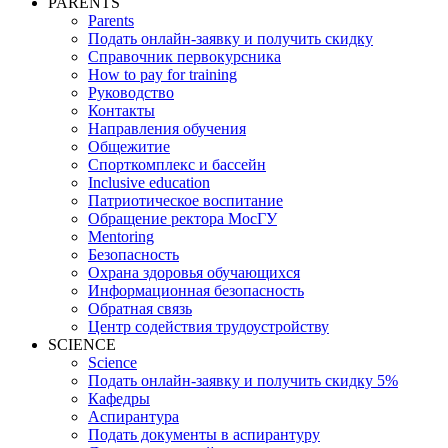
PARENTS
Parents
Подать онлайн-заявку и получить скидку
Справочник первокурсника
How to pay for training
Руководство
Контакты
Направления обучения
Общежитие
Спорткомплекс и бассейн
Inclusive education
Патриотическое воспитание
Обращение ректора МосГУ
Mentoring
Безопасность
Охрана здоровья обучающихся
Информационная безопасность
Обратная связь
Центр содействия трудоустройству
SCIENCE
Science
Подать онлайн-заявку и получить скидку 5%
Кафедры
Аспирантура
Подать документы в аспирантуру