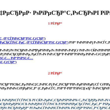
 С‡РµСЂРµР· РѕРїРµСЂР°С‚РѕСЂРѕРІ Рї
1 РЁРђР“
С‚ (Р°СЃРїРёСЂР°РЅС‚СѓСЂР°)
РµСЂСЃРёС‚РµС‚ (Р°СЃРїРёСЂР°РЅС‚СѓСЂР°)
РЅР° РѕРґРЅРѕРј Р»РёСЃС‚
їР»РѕРј Рё РїСЂРёР»РѕР¶РµРЅРёРµ Рє РґРёРїР»РѕРјСѓ РёР»Рё СЌРєРІРёРІ
ѕРј РїРѕСЂСЏРґРєРµ, РµСЃР»Рё РѕР±СЂР°Р·РѕРІР°РЅРёРµ РїРѕР»СѓС‡РµР
РЅС‹С… РґР°РЅРЅС‹С…
ЅС‚СѓСЂР°)
2 РЁРђР“
‚РїСЂР°РІСЊС‚Рµ РїРѕС‡С‚РѕРІС‹Рј РѕС‚РїСЂР°РІР»РµРЅРёРµРј СЃ СѓРІР
РЅРёРµ РґРѕРєСѓРјРµРЅС‚Р° (С‚РµРєСЃС‚ РЅР°Р·РІР°РЅРёСЏ вЂ“ РєРёСЂР
СЋ РєРѕРјРёСЃСЃРёСЋ РІ СЌР»РµРєС‚СЂРѕРЅРЅРѕР№ С„РѕСЂРјРµ РёР»Рё 
РџСЂРёРµРјРЅСѓСЋ РєРѕРјРёСЃСЃРёСЋ РЈРЅРёРІРµСЂСЃРёС‚РµС‚Р° РЅРµ
Р°РјРё РїСЂРёРµРјР° РІ РњРѕСЃРєРѕРІСЃРєРёР№ РіСѓРјР°РЅРёС‚Р°СЂРЅС