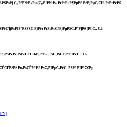
ЊРЅРѕРј С„Р°Р№Р»Рµ (С„Р°Р№Р» РґРѕР»Р¶РµРЅ РёРјРµС‚СЊ РѕРґРёРЅ
ЂРѕРІР°РЅРЅС‹РјРё) РґРѕРєСѓРјРµРЅС‚Р°РјРё (РІ С‚. С‡.
‚РµРЅРёРё РїРёСЃСЊРјР°В», РѕС‚РїСЂР°РІРёС‚СЊ
СЃСЃРёРё РњРѕСЃР“РЈ РѕС‚РІРµС‚РёС‚ РЅР° РІР°С€Рµ