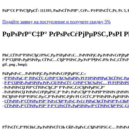
РќР°С€ Р°РґСЂРµСЃ: 111395, РњРѕСЃРєРІР°, СѓР». Р®РЅРѕСЃС‚Рё, Рґ. 5
Подайте заявку на поступление и получите скидку 5%
РџРѕРґР°С‡Р° РґРѕРєСѓРјРµРЅС‚РѕРІ 
РћС‚СЃРєР°РЅРёСЂСѓР№С‚Рµ РЅРµРѕР±С…РѕРґРёРјС‹Рµ РґРѕРєСѓРјРµРЅ
Р·Р°СЏРІР»РµРЅРёРµ; СЃРѕС…СЂР°РЅРёС‚Рµ РєР°Р¶РґС‹Р№ РѕС‚СЃРєР°Р
gif , png , bmp);
РќРµРѕР±С…РѕРґРёРјС‹Рµ РґРѕРєСѓРјРµРЅС‚С‹:
-
Р°РЅРєРµС‚Р° РїРѕСЃС‚СѓРїР°СЋС‰РµРіРѕ РІ РЈРЅРёРІРµСЂСЃРёС‚Рµ
-
Р·Р°СЏРІР»РµРЅРёРµ РґР»СЏ РїРѕСЃС‚СѓРїР°СЋС‰РёС… РІ РЈРЅРёРІ
- РєРѕРїРёСЏ РїР°СЃРїРѕСЂС‚Р° Р°Р±РёС‚СѓСЂРёРµРЅС‚Р°
- РєРѕРїРёСЏ РґРѕРєСѓРјРµРЅС‚Р° РѕР± РѕР±СЂР°Р·РѕРІР°РЅРёРё (РґРёР
РїСЂРёР·РЅР°РЅРЅС‹Рµ С‚Р°РєРѕРІС‹РјРё РІ СѓСЃС‚Р°РЅРѕРІР»РµРЅРЅР
-
СЃРѕРіР»Р°СЃРёРµ РЅР° РѕР±СЂР°Р±РѕС‚РєСѓ РїРµСЂСЃРѕРЅР°Р»СЊ
-
СЃРѕРіР»Р°СЃРёРµ РЅР° Р·Р°С‡РёСЃР»РµРЅРёРµ (Р°СЃРїРёСЂР°РЅС‚С
РЎРѕСЃС‚Р°РІСЊС‚Рµ РѕРїРёСЃСЊ СЌР»РµРєС‚СЂРѕРЅРЅС‹С… РґРѕРєСѓР