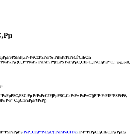
С‚Рµ
РµСЂРµРЅРЅРѕРµ Р»РёС‡РЅРѕР№ РїРѕРґРїРёСЃСЊСЋ
№Р»Рµ (С„Р°Р№Р» РґРѕР»Р¶РµРЅ РёРјРµС‚СЊ С„РѕСЂРјР°С‚: jpg, pdf,
Рµ
Р°Р»РµРЅС‚РЅС‹Рµ РґРѕРєСѓРјРµРЅС‚С‹ РѕР± РѕР±СЂР°Р·РѕРІР°РЅРёРё,
ЅРѕ Р·Р° СЂСѓР±РµР¶РѕРј)
ІР°РЅРёРµРј
(
РѕР±СЂР°Р·РµС† РѕРїРёСЃРё
)
, Р·Р°РІРµСЂСЊС‚Рµ РµРµ