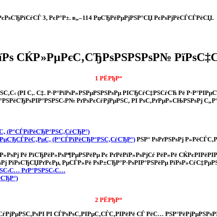
, РєРѕСЂРїСѓСЃ 3, РєР°Р±. в„–114 РџСЂРёРµРјРЅР°СЏ РєРѕРјРёСЃСЃРёСЏ.
РїРѕ СЌР»РµРєС‚СЂРѕРЅРЅРѕР№ РїРѕС‡
1 РЁРђР“
С‚С‹ (РІ С‚. С‡. Р·Р°РїРѕР»РЅРµРЅРЅРѕРµ РІСЂСѓС‡РЅСѓСЋ Рё Р·Р°РІ
ЅРёСЂРѕРІР°РЅРЅС‹Р№ РґРѕРєСѓРјРµРЅС‚ РІ РѕС‚РґРµР»СЊРЅРѕРј С„Р°Р
С‚ (Р°СЃРїРёСЂР°РЅС‚СѓСЂР°)
РµСЂСЃРёС‚РµС‚ (Р°СЃРїРёСЂР°РЅС‚СѓСЂР°)
РЅР° РѕРґРЅРѕРј Р»РёСЃС‚
їР»РѕРј Рё РїСЂРёР»РѕР¶РµРЅРёРµ Рє РґРёРїР»РѕРјСѓ РёР»Рё СЌРєРІРёРІ
ѕРј РїРѕСЂСЏРґРєРµ, РµСЃР»Рё РѕР±СЂР°Р·РѕРІР°РЅРёРµ РїРѕР»СѓС‡РµР
РЅС‹С… РґР°РЅРЅС‹С…
ѓСЂР°)
2 РЁРђР“
јРµРЅС‚РѕРІ РІ СЃРѕРѕС‚РІРµС‚СЃС‚РІРёРё СЃ РёС… РЅР°РёРјРµРЅРѕР