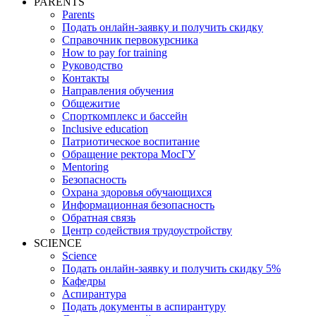
PARENTS
Parents
Подать онлайн-заявку и получить скидку
Справочник первокурсника
How to pay for training
Руководство
Контакты
Направления обучения
Общежитие
Спорткомплекс и бассейн
Inclusive education
Патриотическое воспитание
Обращение ректора МосГУ
Mentoring
Безопасность
Охрана здоровья обучающихся
Информационная безопасность
Обратная связь
Центр содействия трудоустройству
SCIENCE
Science
Подать онлайн-заявку и получить скидку 5%
Кафедры
Аспирантура
Подать документы в аспирантуру