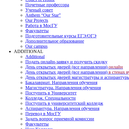
Почетные профессора
Ученый совет
Anthem “Our Star”
Our Projects
Работа в МосГУ
Факультеты
Подготовительные курсы ЕГЭ/ОГЭ
Дополнительное образование
Our campus
ADDITIONAL
Additional
Подать онлайн-заявку и получить скидку
День открытых дверей (все направления)
онлайн
День открытых дверей (все направления)
в стенах в
День открытых дверей магистратуры и аспиранту
Бакалавриат. Направления обучения
Магистратура. Направления обучения
Поступить в Университет
Колледж. Специальности
Поступить в университетский колледж
Аспирантура. Направления обучения
Перевод в МосГУ
Задать вопрос приемной комиссии
Факультеты