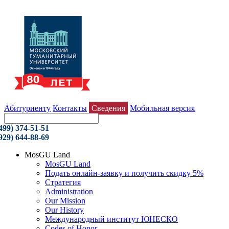
Абитуриенту
Контакты
Сведения
Мобильная версия
499) 374-51-51
929) 644-88-69
MosGU Land
MosGU Land
Подать онлайн-заявку и получить скидку 5%
Стратегия
Administration
Our Mission
Our History
Международный институт ЮНЕСКО
Codes of Honor