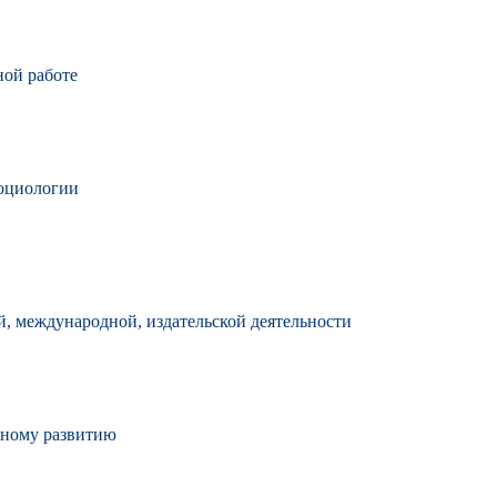
ной работе
социологии
й, международной, издательской деятельности
нному развитию