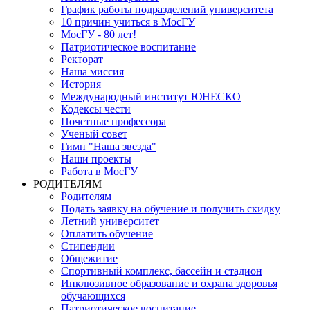
График работы подразделений университета
10 причин учиться в МосГУ
МосГУ - 80 лет!
Патриотическое воспитание
Ректорат
Наша миссия
История
Международный институт ЮНЕСКО
Кодексы чести
Почетные профессора
Ученый совет
Гимн "Наша звезда"
Наши проекты
Работа в МосГУ
РОДИТЕЛЯМ
Родителям
Подать заявку на обучение и получить скидку
Летний университет
Оплатить обучение
Стипендии
Общежитие
Спортивный комплекс, бассейн и стадион
Инклюзивное образование и охрана здоровья
обучающихся
Патриотическое воспитание