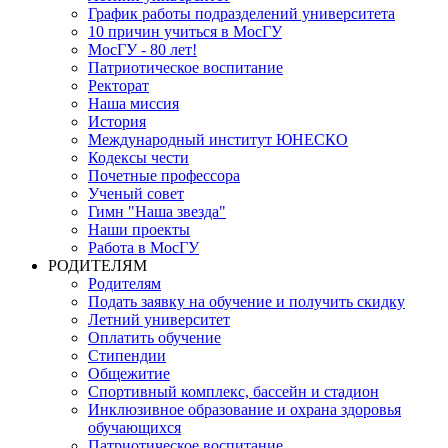
График работы подразделений университета
10 причин учиться в МосГУ
МосГУ - 80 лет!
Патриотическое воспитание
Ректорат
Наша миссия
История
Международный институт ЮНЕСКО
Кодексы чести
Почетные профессора
Ученый совет
Гимн "Наша звезда"
Наши проекты
Работа в МосГУ
РОДИТЕЛЯМ
Родителям
Подать заявку на обучение и получить скидку
Летний университет
Оплатить обучение
Стипендии
Общежитие
Спортивный комплекс, бассейн и стадион
Инклюзивное образование и охрана здоровья
обучающихся
Патриотическое воспитание