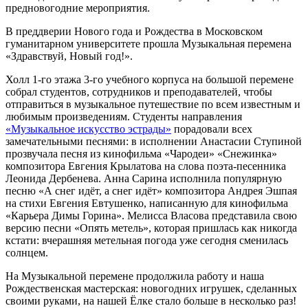
предновогодние мероприятия.
В преддверии Нового года и Рождества в Московском
гуманитарном университете прошла Музыкальная перемена
«Здравствуй, Новый год!».
Холл 1-го этажа 3-го учебного корпуса на большой перемене
собрал студентов, сотрудников и преподавателей, чтобы
отправиться в музыкальное путешествие по всем известным и
любимым произведениям. Студенты направления
«Музыкальное искусство эстрады»
порадовали всех
замечательными песнями: в исполнении Анастасии Ступиной
прозвучала песня из кинофильма «Чародеи» «Снежинка»
композитора Евгения Крылатова на слова поэта-песенника
Леонида Дербенева. Анна Сарина исполнила популярную
песню «А снег идёт, а снег идёт» композитора Андрея Эшпая
на стихи Евгения Евтушенко, написанную для кинофильма
«Карьера Димы Горина». Мелисса Власова представила свою
версию песни «Опять метель», которая пришлась как никогда
кстати: вчерашняя метельная погода уже сегодня сменилась
солнцем.
На Музыкальной перемене продолжила работу и наша
Рождественская мастерская: новогодних игрушек, сделанных
своими руками, на нашей Ёлке стало больше в несколько раз!