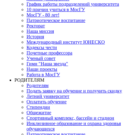
График работы подразделений университета
10 причин учиться в МосГУ
МосГУ - 80 лет!
Патриотическое воспитание
Ректорат
Наша миссия
История
Международный институт ЮНЕСКО
Кодексы чести
Почетные профессора
Ученый совет
Гимн "Наша звезда"
Наши проекты
Работа в МосГУ
РОДИТЕЛЯМ
Родителям
Подать заявку на обучение и получить скидку
Летний университет
Оплатить обучение
Стипендии
Общежитие
Спортивный комплекс, бассейн и стадион
Инклюзивное образование и охрана здоровья
обучающихся
Патриотическое воспитание