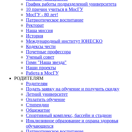
График работы подразделений университета
10 причин учиться в МосГУ
МосГУ - 80 лет!
Патриотическое воспитание
Ректорат
Наша миссия
История
Международный институт ЮНЕСКО
Кодексы чести
Почетные профессора
Ученый совет
Гимн "Наша звезда"
Наши проекты
Работа в МосГУ
РОДИТЕЛЯМ
Родителям
Подать заявку на обучение и получить скидку
Летний университет
Оплатить обучение
Стипендии
Общежитие
Спортивный комплекс, бассейн и стадион
Инклюзивное образование и охрана здоровья
обучающихся
Патриотическое воспитание