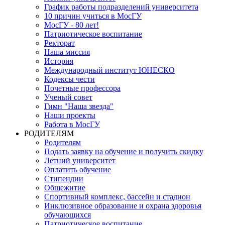
График работы подразделений университета
10 причин учиться в МосГУ
МосГУ - 80 лет!
Патриотическое воспитание
Ректорат
Наша миссия
История
Международный институт ЮНЕСКО
Кодексы чести
Почетные профессора
Ученый совет
Гимн "Наша звезда"
Наши проекты
Работа в МосГУ
РОДИТЕЛЯМ
Родителям
Подать заявку на обучение и получить скидку
Летний университет
Оплатить обучение
Стипендии
Общежитие
Спортивный комплекс, бассейн и стадион
Инклюзивное образование и охрана здоровья
обучающихся
Патриотическое воспитание