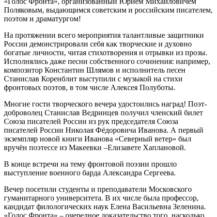
«Голос Фронта», организованный Юрием Михайловичем
Поляковым, выдающимся советским и российским писателем,
поэтом и драматургом!
На протяжении всего мероприятия талантливые защитники
России демонстрировали себя как творческие и духовно
богатые личности, читая стихотворения и отрывки из прозы.
Исполнялись даже песни собственного сочинения: например,
композитор Константин Шлямов и исполнитель песен
Станислав Коренблит выступили с музыкой на стихи
фронтовых поэтов, в том числе Алексея Полуботы.
Многие гости творческого вечера удостоились наград! Поэт-
доброволец Станислав Ведринцев получил членский билет
Союза писателей России из рук председателя Союза
писателей России Николая Фёдоровича Иванова. А первый
экземпляр новой книги Иванова «Северный ветер» был
вручён поэтессе из Макеевки –Елизавете Хаплановой.
В конце встречи на тему фронтовой поэзии прошло
выступление военного барда Александра Сергеева.
Вечер посетили студенты и преподаватели Московского
гуманитарного университета. В их числе была профессор,
кандидат филологических наук Елена Васильевна Зеленина.
«Голос Фронта» – очередное доказательство того, насколько