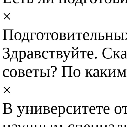
×
Подготовительных
Здравствуйте. Ск
советы? По каки
×
В университете о
научным специал