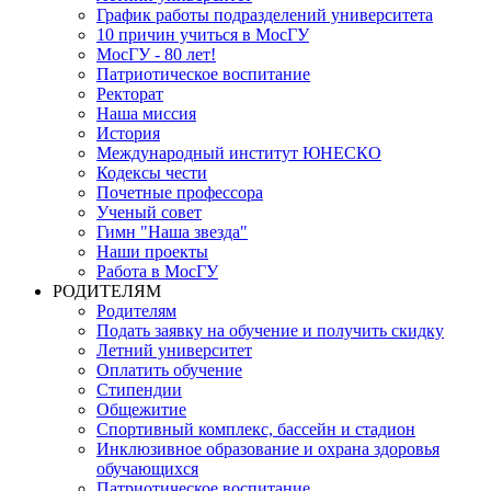
График работы подразделений университета
10 причин учиться в МосГУ
МосГУ - 80 лет!
Патриотическое воспитание
Ректорат
Наша миссия
История
Международный институт ЮНЕСКО
Кодексы чести
Почетные профессора
Ученый совет
Гимн "Наша звезда"
Наши проекты
Работа в МосГУ
РОДИТЕЛЯМ
Родителям
Подать заявку на обучение и получить скидку
Летний университет
Оплатить обучение
Стипендии
Общежитие
Спортивный комплекс, бассейн и стадион
Инклюзивное образование и охрана здоровья
обучающихся
Патриотическое воспитание