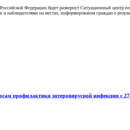
ы Российской Федерации будет развернут Ситуационный центр п
и и наблюдателями на местах, информирования граждан о резуль
осам профилактики энтеровирусной инфекции с 27 