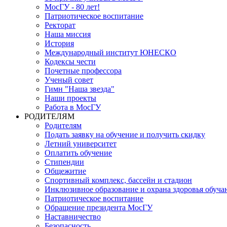
МосГУ - 80 лет!
Патриотическое воспитание
Ректорат
Наша миссия
История
Международный институт ЮНЕСКО
Кодексы чести
Почетные профессора
Ученый совет
Гимн "Наша звезда"
Наши проекты
Работа в МосГУ
РОДИТЕЛЯМ
Родителям
Подать заявку на обучение и получить скидку
Летний университет
Оплатить обучение
Стипендии
Общежитие
Спортивный комплекс, бассейн и стадион
Инклюзивное образование и охрана здоровья обуч
Патриотическое воспитание
Обращение президента МосГУ
Наставничество
Безопасность