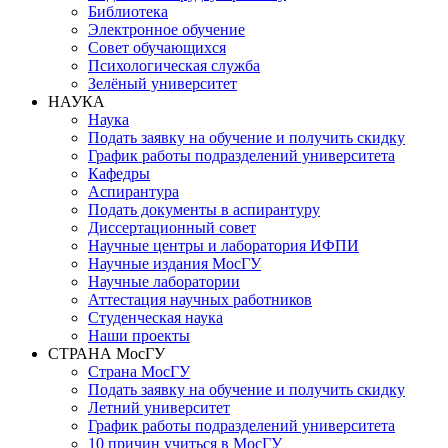
Библиотека
Электронное обучение
Совет обучающихся
Психологическая служба
Зелёный университет
НАУКА
Наука
Подать заявку на обучение и получить скидку
График работы подразделений университета
Кафедры
Аспирантура
Подать документы в аспирантуру
Диссертационный совет
Научные центры и лаборатория ИФПИ
Научные издания МосГУ
Научные лаборатории
Аттестация научных работников
Студенческая наука
Наши проекты
СТРАНА МосГУ
Страна МосГУ
Подать заявку на обучение и получить скидку
Летний университет
График работы подразделений университета
10 причин учиться в МосГУ