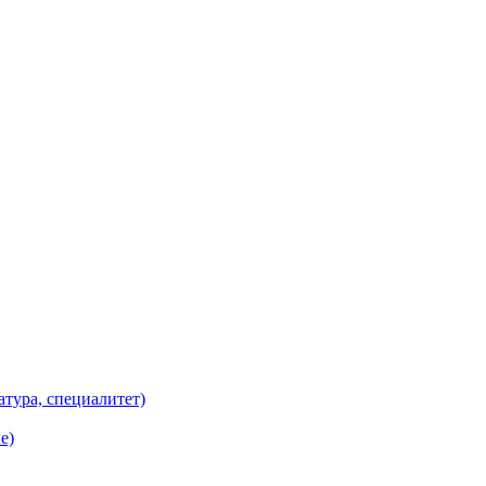
атура, специалитет)
е)