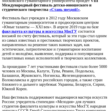
Московского гуманитарного университета пройдет
VIII
Международный фестиваль детско-юношеского и
студенческого творчества
«Стань звездой!»
.
Фестиваль был учрежден в 2012 году Московским
гуманитарным университетом и продюсерским центром
«Юные таланты — XXI век». В апреле 2019 года на базе
факультета культуры и искусства МосГУ
состоится
восьмой по счету фестиваль, который за эти годы стал одним
из самых известных и престижных творческих проектов,
направленных на решение таких важных задач, как
эстетическое, патриотическое и гуманитарное воспитание
детей и молодёжи, выявление, поддержка и популяризация
талантливых юных исполнителей и творческих коллективов.
За прошедшие 7 лет участниками фестиваля стали более 5000
человек из Москвы, Калуги, Тулы, Рязани, Подольска,
Балашихи, Жуковского, Ногинска, Железнодорожного,
Волоколамска и других российских городов, а также стран
ближнего и дальнего зарубежья: Украины, Беларуси, Сирии,
Южной Кореи.
Наш фестиваль поддерживают выдающиеся мастера искусств
России: учредитель стипендии «Мелодия» для лучших
студентов факультета культуры и искусства МосГУ, народная
артистка СССР, Герой Социалистического Труда композитор