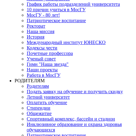
График работы подразделений университета
10 причин учиться в МосГУ
МосГУ - 80 лет!
Патриотическое воспитание
Ректорат
Наша миссия
История
Международный институт ЮНЕСКО
Кодексы чести
Почетные профессора
Ученый совет
Гимн "Наша звезда"
Наши проекты
Работа в МосГУ
РОДИТЕЛЯМ
Родителям
Подать заявку на обучение и получить скидку
Летний университет
Оплатить обучение
Стипендии
Общежитие
Спортивный комплекс, бассейн и стадион
Инклюзивное образование и охрана здоровья
обучающихся
Патриотическое воспитание