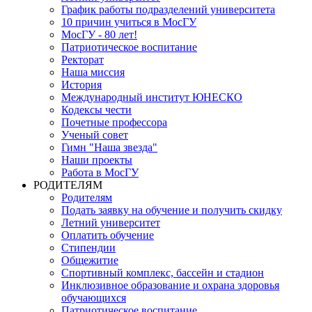
График работы подразделений университета
10 причин учиться в МосГУ
МосГУ - 80 лет!
Патриотическое воспитание
Ректорат
Наша миссия
История
Международный институт ЮНЕСКО
Кодексы чести
Почетные профессора
Ученый совет
Гимн "Наша звезда"
Наши проекты
Работа в МосГУ
РОДИТЕЛЯМ
Родителям
Подать заявку на обучение и получить скидку
Летний университет
Оплатить обучение
Стипендии
Общежитие
Спортивный комплекс, бассейн и стадион
Инклюзивное образование и охрана здоровья
обучающихся
Патриотическое воспитание