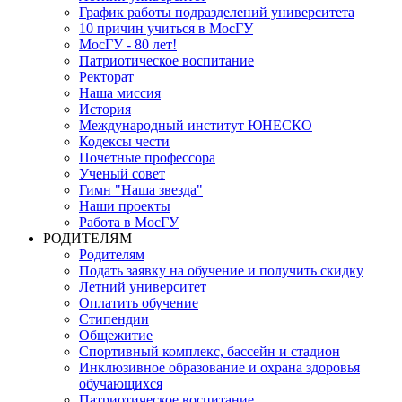
График работы подразделений университета
10 причин учиться в МосГУ
МосГУ - 80 лет!
Патриотическое воспитание
Ректорат
Наша миссия
История
Международный институт ЮНЕСКО
Кодексы чести
Почетные профессора
Ученый совет
Гимн "Наша звезда"
Наши проекты
Работа в МосГУ
РОДИТЕЛЯМ
Родителям
Подать заявку на обучение и получить скидку
Летний университет
Оплатить обучение
Стипендии
Общежитие
Спортивный комплекс, бассейн и стадион
Инклюзивное образование и охрана здоровья
обучающихся
Патриотическое воспитание