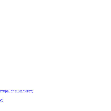
атура, специалитет)
е)