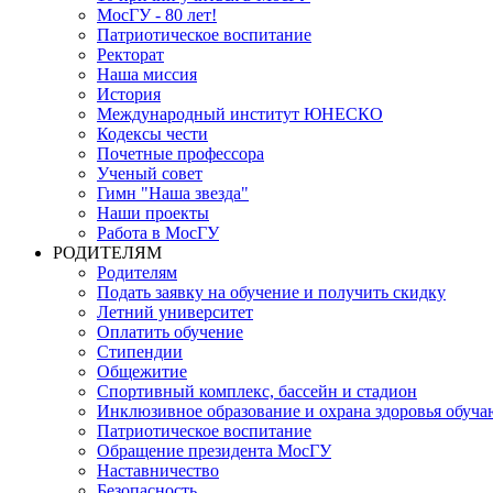
МосГУ - 80 лет!
Патриотическое воспитание
Ректорат
Наша миссия
История
Международный институт ЮНЕСКО
Кодексы чести
Почетные профессора
Ученый совет
Гимн "Наша звезда"
Наши проекты
Работа в МосГУ
РОДИТЕЛЯМ
Родителям
Подать заявку на обучение и получить скидку
Летний университет
Оплатить обучение
Стипендии
Общежитие
Спортивный комплекс, бассейн и стадион
Инклюзивное образование и охрана здоровья обуч
Патриотическое воспитание
Обращение президента МосГУ
Наставничество
Безопасность