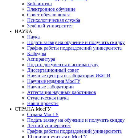
Библиотека
Электронное обучение
Совет обучающихся
Психологическая служба
Зелёный университет
НАУКА
Наука
Подать заявку на обучение и получить скидку
График работы подразделений университета
Кафедры
Аспирантура
Подать документы в аспирантуру
Диссертационный совет
Научные центры и лаборатория ИФПИ
Научные издания МосГУ
Научные лаборатории
Аттестация научных работников
Студенческая наука
Наши проекты
СТРАНА МосГУ
Страна МосГУ
Подать заявку на обучение и получить скидку
Летний университет
График работы подразделений университета
10 причин учиться в МосГУ