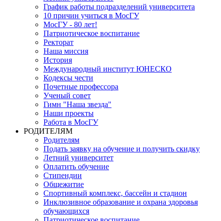
График работы подразделений университета
10 причин учиться в МосГУ
МосГУ - 80 лет!
Патриотическое воспитание
Ректорат
Наша миссия
История
Международный институт ЮНЕСКО
Кодексы чести
Почетные профессора
Ученый совет
Гимн "Наша звезда"
Наши проекты
Работа в МосГУ
РОДИТЕЛЯМ
Родителям
Подать заявку на обучение и получить скидку
Летний университет
Оплатить обучение
Стипендии
Общежитие
Спортивный комплекс, бассейн и стадион
Инклюзивное образование и охрана здоровья
обучающихся
Патриотическое воспитание