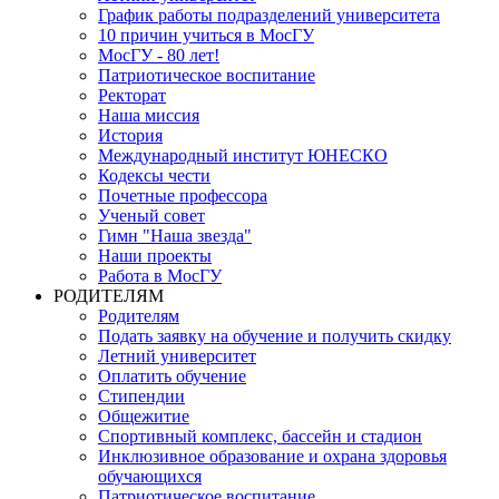
График работы подразделений университета
10 причин учиться в МосГУ
МосГУ - 80 лет!
Патриотическое воспитание
Ректорат
Наша миссия
История
Международный институт ЮНЕСКО
Кодексы чести
Почетные профессора
Ученый совет
Гимн "Наша звезда"
Наши проекты
Работа в МосГУ
РОДИТЕЛЯМ
Родителям
Подать заявку на обучение и получить скидку
Летний университет
Оплатить обучение
Стипендии
Общежитие
Спортивный комплекс, бассейн и стадион
Инклюзивное образование и охрана здоровья
обучающихся
Патриотическое воспитание