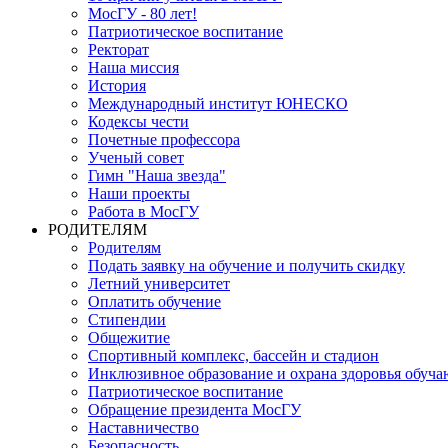
МосГУ - 80 лет!
Патриотическое воспитание
Ректорат
Наша миссия
История
Международный институт ЮНЕСКО
Кодексы чести
Почетные профессора
Ученый совет
Гимн "Наша звезда"
Наши проекты
Работа в МосГУ
РОДИТЕЛЯМ
Родителям
Подать заявку на обучение и получить скидку
Летний университет
Оплатить обучение
Стипендии
Общежитие
Спортивный комплекс, бассейн и стадион
Инклюзивное образование и охрана здоровья обуч
Патриотическое воспитание
Обращение президента МосГУ
Наставничество
Безопасность