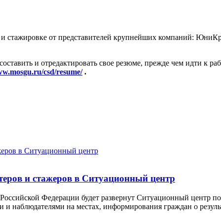
е и стажировке от представителей крупнейших компаний: ЮниКр
 составить и отредактировать свое резюме, прежде чем идти к р
ww.mosgu.ru/csd/resume/
.
теров и стажеров в Ситуационный центр
ы Российской Федерации будет развернут Ситуационный центр п
и и наблюдателями на местах, информирования граждан о резуль