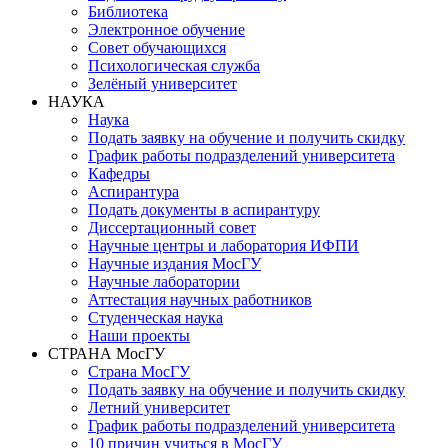
Библиотека
Электронное обучение
Совет обучающихся
Психологическая служба
Зелёный университет
НАУКА
Наука
Подать заявку на обучение и получить скидку
График работы подразделений университета
Кафедры
Аспирантура
Подать документы в аспирантуру
Диссертационный совет
Научные центры и лаборатория ИФПИ
Научные издания МосГУ
Научные лаборатории
Аттестация научных работников
Студенческая наука
Наши проекты
СТРАНА МосГУ
Страна МосГУ
Подать заявку на обучение и получить скидку
Летний университет
График работы подразделений университета
10 причин учиться в МосГУ