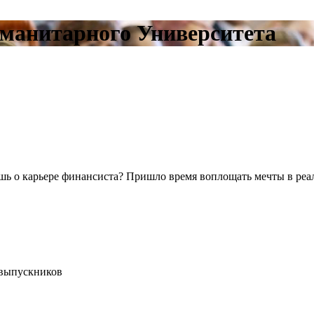
манитарного Университета
ь о карьере финансиста? Пришло время воплощать мечты в реа
 выпускников