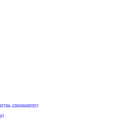
атура, специалитет)
е)