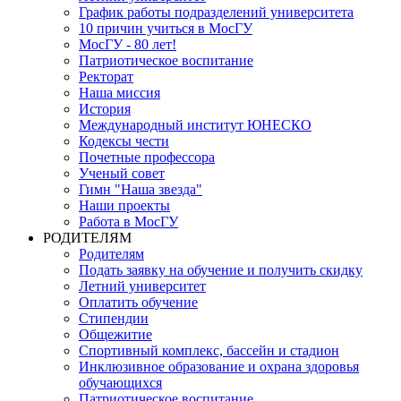
График работы подразделений университета
10 причин учиться в МосГУ
МосГУ - 80 лет!
Патриотическое воспитание
Ректорат
Наша миссия
История
Международный институт ЮНЕСКО
Кодексы чести
Почетные профессора
Ученый совет
Гимн "Наша звезда"
Наши проекты
Работа в МосГУ
РОДИТЕЛЯМ
Родителям
Подать заявку на обучение и получить скидку
Летний университет
Оплатить обучение
Стипендии
Общежитие
Спортивный комплекс, бассейн и стадион
Инклюзивное образование и охрана здоровья
обучающихся
Патриотическое воспитание