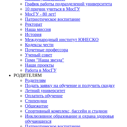
График работы подразделений университета
10 причин учиться в МосГУ
МосГУ - 80 лет!
Патриотическое воспитание
Ректорат
Наша миссия
История
Международный институт ЮНЕСКО
Кодексы чести
Почетные профессора
Ученый совет
Гимн "Наша звезда"
Наши проекты
Работа в МосГУ
РОДИТЕЛЯМ
Родителям
Подать заявку на обучение и получить скидку
Летний университет
Оплатить обучение
Стипендии
Общежитие
Спортивный комплекс, бассейн и стадион
Инклюзивное образование и охрана здоровья
обучающихся
Патриотическое воспитание