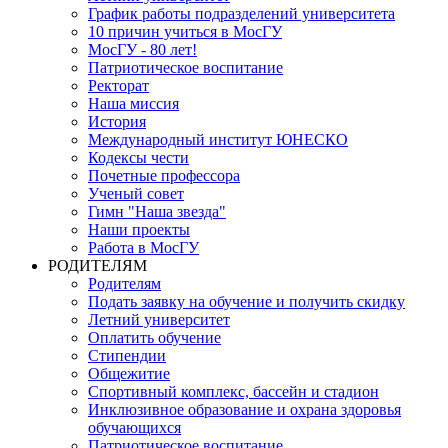
График работы подразделений университета
10 причин учиться в МосГУ
МосГУ - 80 лет!
Патриотическое воспитание
Ректорат
Наша миссия
История
Международный институт ЮНЕСКО
Кодексы чести
Почетные профессора
Ученый совет
Гимн "Наша звезда"
Наши проекты
Работа в МосГУ
РОДИТЕЛЯМ
Родителям
Подать заявку на обучение и получить скидку
Летний университет
Оплатить обучение
Стипендии
Общежитие
Спортивный комплекс, бассейн и стадион
Инклюзивное образование и охрана здоровья
обучающихся
Патриотическое воспитание