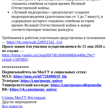
отражена семейная история времен Великой
Отечественной войны;
«Лучший видеоролик»: предполагает создание
видеопроизведения (длительностью от 3 до 7 минут), в
содержании которого отражена семейная история
времен Великой Отечественной войны в жанре
соответствующем тематике конкурса.
Требования к работам участникам представлены в положении
—
https://vk.com/wall-228951542_114
.
Прием заявок для участия осуществляется до 15 мая 2026 г.
по ссылке
—
https://forms.yandex.ru/cloud/6974b1f6d04688de440bc29e/?
clckid=c5f05893
.
**************
Подписывайтесь на МосГУ в социальных сетях:
MAX:
https://max.ru/id7720490619_biz
Телеграм:
https://t.me/mosgu_univer
Университетский колледж:
https://t.me/mosgucollegemedia
ВК:
https://vk.com/mosgu_univer
Страна МосГУ
Фестивали
Другие мероприятия
Все новости