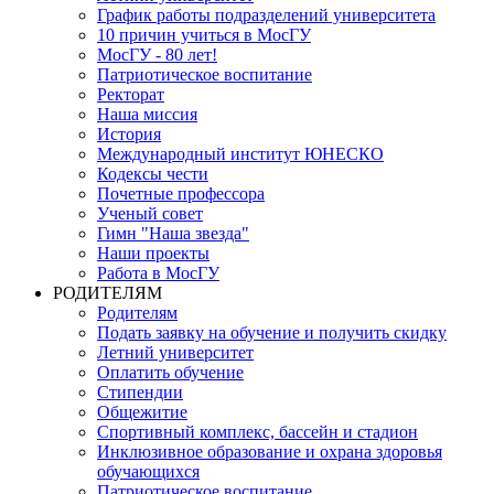
График работы подразделений университета
10 причин учиться в МосГУ
МосГУ - 80 лет!
Патриотическое воспитание
Ректорат
Наша миссия
История
Международный институт ЮНЕСКО
Кодексы чести
Почетные профессора
Ученый совет
Гимн "Наша звезда"
Наши проекты
Работа в МосГУ
РОДИТЕЛЯМ
Родителям
Подать заявку на обучение и получить скидку
Летний университет
Оплатить обучение
Стипендии
Общежитие
Спортивный комплекс, бассейн и стадион
Инклюзивное образование и охрана здоровья
обучающихся
Патриотическое воспитание