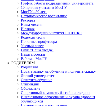
График работы подразделений университета
10 причин учиться в МосГУ
МосГУ - 80 лет!
Патриотическое воспитание
Ректорат
Наша миссия
История
Международный институт ЮНЕСКО
Кодексы чести
Почетные профессора
Ученый совет
Гимн "Наша звезда"
Наши проекты
Работа в МосГУ
РОДИТЕЛЯМ
Родителям
Подать заявку на обучение и получить скидку
Летний университет
Оплатить обучение
Стипендии
Общежитие
Спортивный комплекс, бассейн и стадион
Инклюзивное образование и охрана здоровья
обучающихся
Патриотическое воспитание