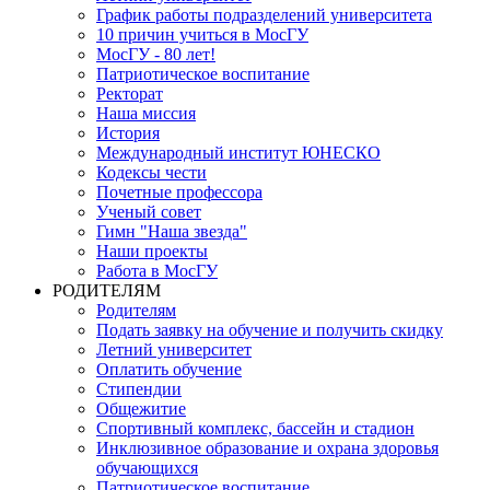
График работы подразделений университета
10 причин учиться в МосГУ
МосГУ - 80 лет!
Патриотическое воспитание
Ректорат
Наша миссия
История
Международный институт ЮНЕСКО
Кодексы чести
Почетные профессора
Ученый совет
Гимн "Наша звезда"
Наши проекты
Работа в МосГУ
РОДИТЕЛЯМ
Родителям
Подать заявку на обучение и получить скидку
Летний университет
Оплатить обучение
Стипендии
Общежитие
Спортивный комплекс, бассейн и стадион
Инклюзивное образование и охрана здоровья
обучающихся
Патриотическое воспитание