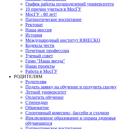
График работы подразделений университета
10 причин учиться в МосГУ
МосГУ - 80 лет!
Патриотическое воспитание
Ректорат
Наша миссия
История
Международный институт ЮНЕСКО
Кодексы чести
Почетные профессора
Ученый совет
Гимн "Наша звезда"
Наши проекты
Работа в МосГУ
РОДИТЕЛЯМ
Родителям
Подать заявку на обучение и получить скидку
Летний университет
Оплатить обучение
Стипендии
Общежитие
Спортивный комплекс, бассейн и стадион
Инклюзивное образование и охрана здоровья
обучающихся
Патриотическое воспитание