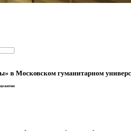
 в Московском гуманитарном университ
бщежитии