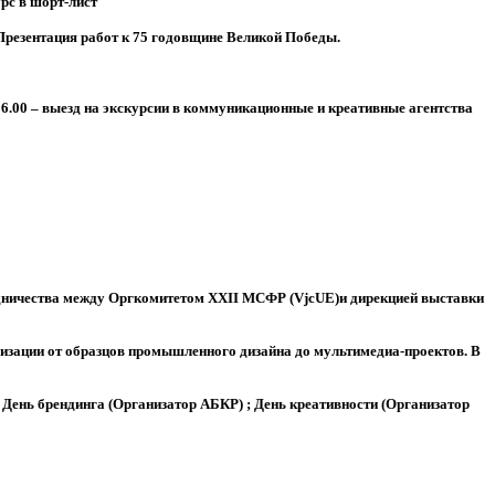
рс в шорт-лист
Презентация работ к 75 годовщине Великой Победы.
6.00 – выезд на экскурсии в коммуникационные и креативные агентства
удничества между Оргкомитетом ХХII МСФР (VjcUE)и дирекцией выставки
ализации от образцов промышленного дизайна до мультимедиа-проектов. В
 День брендинга (Организатор АБКР) ; День креативности (Организатор