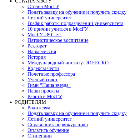
СТРАНА МосГУ
Страна МосГУ
Подать заявку на обучение и получить скидку
Летний университет
График работы подразделений университета
10 причин учиться в МосГУ
МосГУ - 80 лет!
Патриотическое воспитание
Ректорат
Наша миссия
История
Международный институт ЮНЕСКО
Кодексы чести
Почетные профессора
Ученый совет
Гимн "Наша звезда"
Наши проекты
Работа в МосГУ
РОДИТЕЛЯМ
Родителям
Подать заявку на обучение и получить скидку
Летний университет
Справочник первокурсника
Оплатить обучение
Стипендии