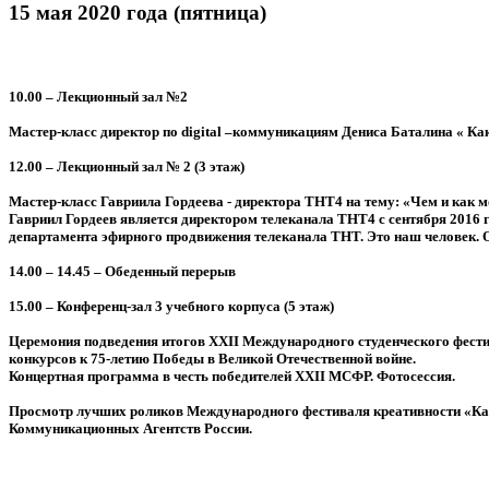
15 мая 2020 года (пятница)
10.00
– Лекционный зал №2
Мастер-класс директор по digital –коммуникациям Дениса Баталина « Как
12.00
– Лекционный зал № 2 (3 этаж)
Мастер-класс Гавриила Гордеева - директора ТНТ4 на тему: «Чем и как м
Гавриил Гордеев является директором телеканала ТНТ4 с сентября 2016 г
департамента эфирного продвижения телеканала ТНТ. Это наш человек. О
14.00 – 14.45
– Обеденный перерыв
15.00
– Конференц-зал 3 учебного корпуса (5 этаж)
Церемония подведения итогов ХХII Международного студенческого фести
конкурсов к 75-летию Победы в Великой Отечественной войне.
Концертная программа в честь победителей ХХII МСФР. Фотосессия.
Просмотр лучших роликов Международного фестиваля креативности «Канн
Коммуникационных Агентств России.