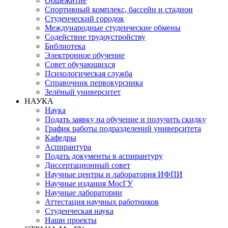
Общежитие
Спортивный комплекс, бассейн и стадион
Студенческий городок
Международные студенческие обмены
Содействие трудоустройству
Библиотека
Электронное обучение
Совет обучающихся
Психологическая служба
Справочник первокурсника
Зелёный университет
НАУКА
Наука
Подать заявку на обучение и получить скидку
График работы подразделений университета
Кафедры
Аспирантура
Подать документы в аспирантуру
Диссертационный совет
Научные центры и лаборатория ИФПИ
Научные издания МосГУ
Научные лаборатории
Аттестация научных работников
Студенческая наука
Наши проекты