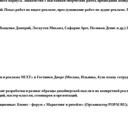
ного корпуса. Знакомство с выставкой творческих работ, прошедших конку
. Показ работ по видео-рекламе, прослушивание работ по аудио-рекламе. 
(Ващенко Дмитрий, Лоскутов Михаил, Сафарян Арег, Поляков Денис и др.) 1
 и реклама NEXT» в Гостином Дворе (Москва, Ильинка, 4) по плану сотр
ские разработки и разные образцы дизайнерской мысли в их конкретной ре
й, мастер-классов, семинаров и презентаций.
ионные: Бизнес - форум « Маркетинг в ритейле» (Организатор POPAI RU);