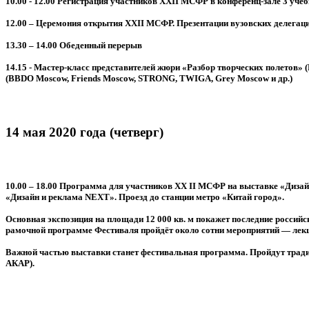
10.00 - 12.00
Регистрация участников ХХII МСФР в конференц-зале 3 учеб
12.00
– Церемония открытия ХХII МСФР. Презентации вузовских делегаций
13.30 – 14.00
Обеденный перерыв
14.15
- Мастер-класс представителей жюри «Разбор творческих полетов» 
(BBDO Moscow, Friends Moscow, STRONG, TWIGA, Grey Moscow и др.)
14 мая 2020 года (четверг)
10.00 – 18.00
Программа для участников ХХ II МСФР на выставке «Дизайн
«Дизайн и реклама NEXT». Проезд до станции метро «Китай город».
Основная экспозиция на площади 12 000 кв. м покажет последние россий
рамочной программе Фестиваля пройдёт около сотни мероприятий — лекци
Важной частью выставки станет фестивальная программа. Пройдут традиц
АКАР).