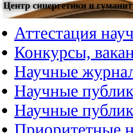
Центр синергетики и гумани
Аттестация нау
Конкурсы, вака
Научные журна
Научные публи
Научные публик
Приоритетные н