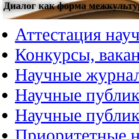
Диалог как форма межкульту
Аттестация нау
Конкурсы, вака
Научные журна
Научные публи
Научные публик
Приоритетные н