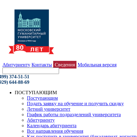
Абитуриенту
Контакты
Сведения
Мобильная версия
499) 374-51-51
929) 644-88-69
ПОСТУПАЮЩИМ
Поступающим
Подать заявку на обучение и получить скидку
Летний университет
График работы подразделений университета
Абитуриенту
Календарь абитуриента
Все направления обучения
Как поступить в университет (бакалавриат, магистр