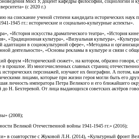
оноведения МосГУ, доцент кафедры философии, социологии и к
ерситета» (с 2020 г.)
ию на соискание ученой степени кандидата исторических наук п
41-1945 гг.: исторические и социально-культурные аспекты».
ра», «История искусства драматического театра», «История кине
», «Традиционная культура», «Визуальная культура», «Культур
 адаптации в социокультурной сфере», «Методика и организац
нной деятельности», «Основы рекламы в культуре и связи с общ
ий форум «Исторический сюжет», на котором, образно говоря, с
 в прошлое. Из многочисленных славных страниц отечественной
исторических персонажей, изучают их биографии. А потом, как 
рическими лицами, которые при жизни героя могли быть его др
шая личность императора Петра Великого и его ближайшего окр
й до Н. Бехтеревой. От лица выдающихся советских актёров гов
вы» (2008);
ости Великой Отечественной войны 1941-1945 гг.» (2016);
рии» в соавторстве с Жуковой Л.Н. (2014), «Культурный фронт В