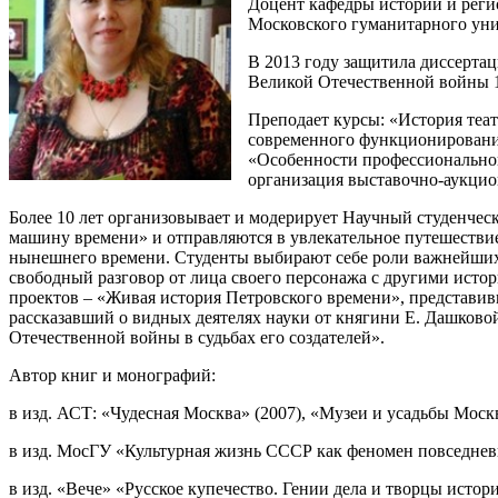
Доцент кафедры истории и реги
Московского гуманитарного унив
В 2013 году защитила диссертац
Великой Отечественной войны 19
Преподает курсы: «История теат
современного функционирования
«Особенности профессиональной
организация выставочно-аукцио
Более 10 лет организовывает и модерирует Научный студенческ
машину времени» и отправляются в увлекательное путешествие
нынешнего времени. Студенты выбирают себе роли важнейших 
свободный разговор от лица своего персонажа с другими исто
проектов – «Живая история Петровского времени», представив
рассказавший о видных деятелях науки от княгини Е. Дашково
Отечественной войны в судьбах его создателей».
Автор книг и монографий:
в изд. АСТ: «Чудесная Москва» (2007), «Музеи и усадьбы Моск
в изд. МосГУ «Культурная жизнь СССР как феномен повседневн
в изд. «Вече» «Русское купечество. Гении дела и творцы исто