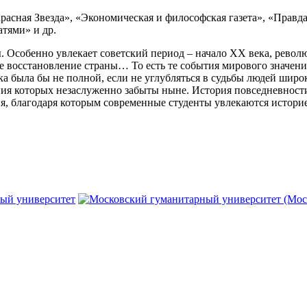
Красная Звезда», «Экономическая и философская газета», «Правд
атями» и др.
ы. Особенно увлекает советский период – начало ХХ века, рево
е восстановление страны… То есть те события мирового значен
ека была бы не полной, если не углубляться в судьбы людей шир
яния которых незаслуженно забыты ныне. История повседневности
я, благодаря которым современные студенты увлекаются истори