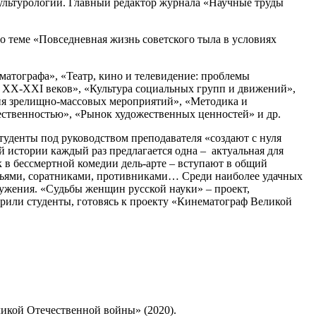
ультурологии. Главный редактор журнала «Научные труды
о теме «Повседневная жизнь советского тыла в условиях
матографа», «Театр, кино и телевидение: проблемы
а XX-XXI веков», «Культура социальных групп и движений»,
ия зрелищно-массовых мероприятий», «Методика и
ественностью», «Рынок художественных ценностей» и др.
туденты под руководством преподавателя «создают с нуля
 истории каждый раз предлагается одна – актуальная для
в бессмертной комедии дель-арте – вступают в общий
узьями, соратниками, противниками… Среди наиболее удачных
ужения. «Судьбы женщин русской науки» – проект,
орили студенты, готовясь к проекту «Кинематограф Великой
еликой Отечественной войны» (2020).