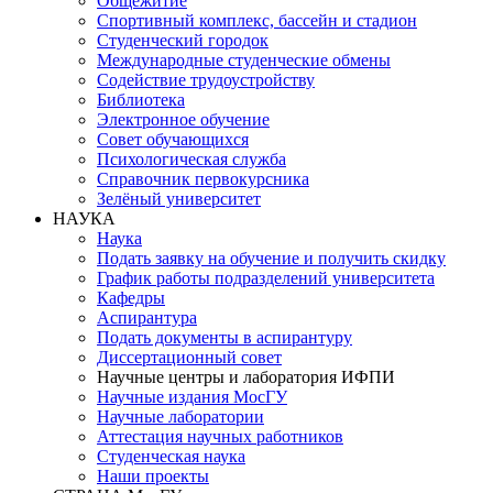
Общежитие
Спортивный комплекс, бассейн и стадион
Студенческий городок
Международные студенческие обмены
Содействие трудоустройству
Библиотека
Электронное обучение
Совет обучающихся
Психологическая служба
Справочник первокурсника
Зелёный университет
НАУКА
Наука
Подать заявку на обучение и получить скидку
График работы подразделений университета
Кафедры
Аспирантура
Подать документы в аспирантуру
Диссертационный совет
Научные центры и лаборатория ИФПИ
Научные издания МосГУ
Научные лаборатории
Аттестация научных работников
Студенческая наука
Наши проекты