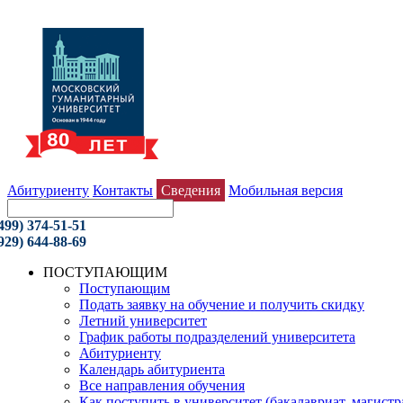
Абитуриенту
Контакты
Сведения
Мобильная версия
499) 374-51-51
929) 644-88-69
ПОСТУПАЮЩИМ
Поступающим
Подать заявку на обучение и получить скидку
Летний университет
График работы подразделений университета
Абитуриенту
Календарь абитуриента
Все направления обучения
Как поступить в университет (бакалавриат, магистр