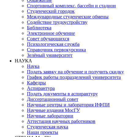
Общежитие
Спортивный комплекс, бассейн и стадион
Студенческий городок
Международные студенческие обмены
Содействие трудоустройству
Библиотека
Электронное обучение
Совет обучающихся
Психологическая служба
Справочник первокурсника
Зелёный университет
НАУКА
Наука
Подать заявку на обучение и получить скидку
График работы подразделений университета
Кафедры
Аспирантура
Подать документы в аспирантуру
Диссертационный совет
Научные центры и лаборатория ИФПИ
Научные издания МосГУ
Научные лаборатории
Аттестация научных работников
Студенческая наука
Наши проекты