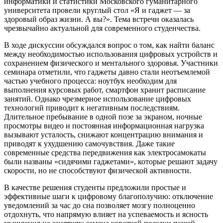
информатики и статистики Московского гуманитарного
университета провели круглый стол «Я и гаджет — за
здоровый образ жизни. А вы?». Тема встречи оказалась
чрезвычайно актуальной для современного студенчества.
В ходе дискуссии обсуждался вопрос о том, как найти баланс
между необходимостью использования цифровых устройств и
сохранением физического и ментального здоровья. Участники
семинара отметили, что гаджеты давно стали неотъемлемой
частью учебного процесса: ноутбук необходим для
выполнения курсовых работ, смартфон хранит расписание
занятий. Однако чрезмерное использование цифровых
технологий приводит к негативным последствиям.
Длительное пребывание в одной позе за экраном, ночные
просмотры видео и постоянная информационная нагрузка
вызывают усталость, снижают концентрацию внимания и
приводят к ухудшению самочувствия. Даже такие
современные средства передвижения как электросамокаты
были названы «сидячими гаджетами», которые решают задачу
скорости, но не способствуют физической активности.
В качестве решения студенты предложили простые и
эффективные шаги к цифровому благополучию: отключение
уведомлений за час до сна позволяет мозгу полноценно
отдохнуть, что напрямую влияет на успеваемость и ясность