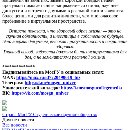
мышления на занятиях; замена короткой поездки пешей
прогулкой помогает снять напряжение со спины; научные
дискуссии и встречи с друзьями в реальной жизни являются
более ценными для развития личности, чем многочасовое
пребывание в виртуальном пространстве.
Встреча показала, что здоровый образ жизни — это не
скучная обязанность, а инвестиция в собственное будущее.
Это энергия для учебы, высокая продуктивность и сохранение
здоровья.
Главный вывод:
гаджеты должны быть инструментами для
дел, а не заменителями реальной жизни!
**************
Подписывайтесь на МосГУ в социальных сетях:
MAX:
https://max.ru/id7720490619_biz
Телеграм:
https://t.me/mosgu_univer
Университетский колледж:
https://t.me/mosgucollegemedia
ВК:
https://vk.com/mosgu_univer
Страна МосГУ
Студенческое научное общество
Другие новости
Все новости