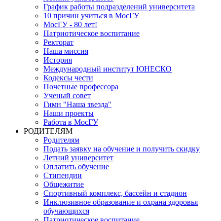
График работы подразделений университета
10 причин учиться в МосГУ
МосГУ - 80 лет!
Патриотическое воспитание
Ректорат
Наша миссия
История
Международный институт ЮНЕСКО
Кодексы чести
Почетные профессора
Ученый совет
Гимн "Наша звезда"
Наши проекты
Работа в МосГУ
РОДИТЕЛЯМ
Родителям
Подать заявку на обучение и получить скидку
Летний университет
Оплатить обучение
Стипендии
Общежитие
Спортивный комплекс, бассейн и стадион
Инклюзивное образование и охрана здоровья
обучающихся
Патриотическое воспитание