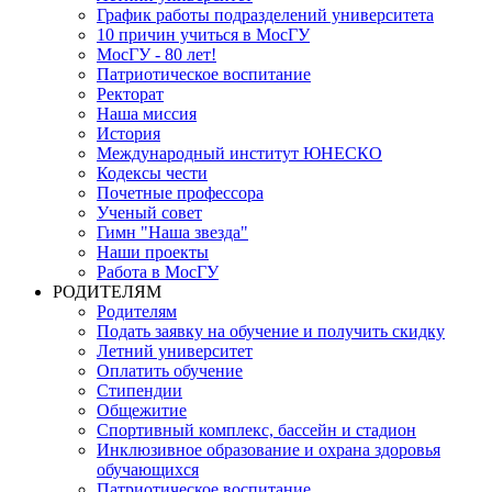
График работы подразделений университета
10 причин учиться в МосГУ
МосГУ - 80 лет!
Патриотическое воспитание
Ректорат
Наша миссия
История
Международный институт ЮНЕСКО
Кодексы чести
Почетные профессора
Ученый совет
Гимн "Наша звезда"
Наши проекты
Работа в МосГУ
РОДИТЕЛЯМ
Родителям
Подать заявку на обучение и получить скидку
Летний университет
Оплатить обучение
Стипендии
Общежитие
Спортивный комплекс, бассейн и стадион
Инклюзивное образование и охрана здоровья
обучающихся
Патриотическое воспитание