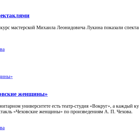
пектаклями
 2-й курс мастерской Михаила Леонидовича Лукина показали спе
ва
ховские женщины»
нитарном университете есть театр-студия «Вокруг», а каждый к
ктакль «Чеховские женщины» по произведениям А. П. Чехова.
ва