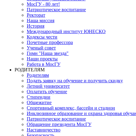
МосГУ - 80 лет!
Патриотическое воспитание
Ректорат
Наша миссия
История
Международный институт ЮНЕСКО
Кодексы чести
Почетные профессора
Ученый совет
Гимн "Наша звезда"
Наши проекты
Работа в МосГУ
РОДИТЕЛЯМ
Родителям
Подать заявку на обучение и получить скидку
Летний университет
Оплатить обучение
Стипендии
Общежитие
Спортивный комплекс, бассейн и стадион
Инклюзивное образование и охрана здоровья обуч
Патриотическое воспитание
Обращение президента МосГУ
Наставничество
Безопасность