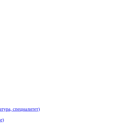
атура, специалитет)
е)