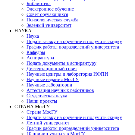
Библиотека
Электронное обучение
Совет обучающихся
Психологическая служба
Зелёный университет
НАУКА
Наука
Подать заявку на обучение и получить скидку
График работы подразделений университета
Кафедры
Аспирантура
Подать документы в аспирантуру
Диссертационный совет
Научные центры и лаборатория ИФПИ
Научные издания МосГУ
Научные лаборатории
Аттестация научных работников
Студенческая наука
Наши проекты
СТРАНА МосГУ
Страна МосГУ
Подать заявку на обучение и получить скидку
Летний университет
График работы подразделений университета
10 причин учиться в МосГУ