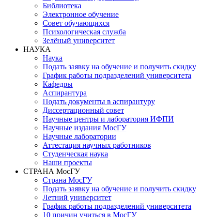
Библиотека
Электронное обучение
Совет обучающихся
Психологическая служба
Зелёный университет
НАУКА
Наука
Подать заявку на обучение и получить скидку
График работы подразделений университета
Кафедры
Аспирантура
Подать документы в аспирантуру
Диссертационный совет
Научные центры и лаборатория ИФПИ
Научные издания МосГУ
Научные лаборатории
Аттестация научных работников
Студенческая наука
Наши проекты
СТРАНА МосГУ
Страна МосГУ
Подать заявку на обучение и получить скидку
Летний университет
График работы подразделений университета
10 причин учиться в МосГУ