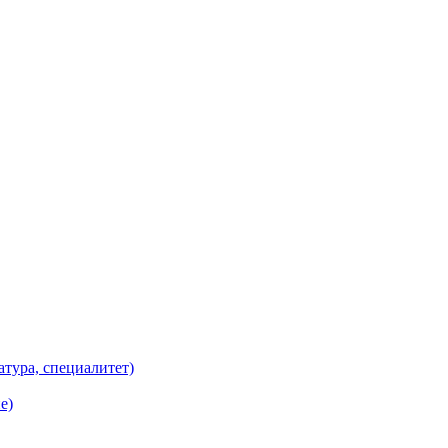
атура, специалитет)
е)