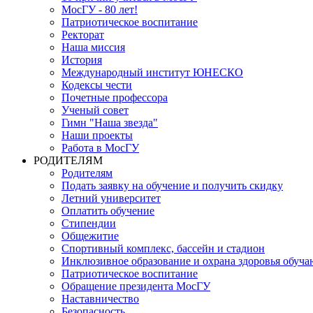
МосГУ - 80 лет!
Патриотическое воспитание
Ректорат
Наша миссия
История
Международный институт ЮНЕСКО
Кодексы чести
Почетные профессора
Ученый совет
Гимн "Наша звезда"
Наши проекты
Работа в МосГУ
РОДИТЕЛЯМ
Родителям
Подать заявку на обучение и получить скидку
Летний университет
Оплатить обучение
Стипендии
Общежитие
Спортивный комплекс, бассейн и стадион
Инклюзивное образование и охрана здоровья обуч
Патриотическое воспитание
Обращение президента МосГУ
Наставничество
Безопасность