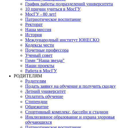
График работы подразделений университета
10 причин учиться в МосГУ
МосГУ - 80 лет!
Патриотическое воспитание
Ректорат
Наша миссия
История
Международный институт ЮНЕСКО
Кодексы чести
Почетные профессора
Ученый совет
Гимн "Наша звезда"
Наши проекты
Работа в МосГУ
РОДИТЕЛЯМ
Родителям
Подать заявку на обучение и получить скидку
Летний университет
Оплатить обучение
Стипендии
Общежитие
Спортивный комплекс, бассейн и стадион
Инклюзивное образование и охрана здоровья
обучающихся
Патриотическое воспитание